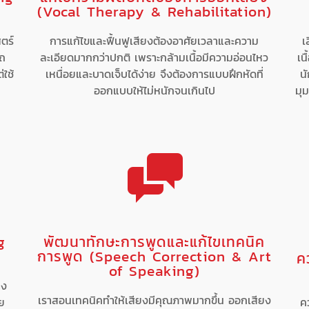
(Vocal Therapy & Rehabilitation)
ตร์
การแก้ไขและฟื้นฟูเสียงต้องอาศัยเวลาและความ
เ
รถ
ละเอียดมากกว่าปกติ เพราะกล้ามเนื้อมีความอ่อนไหว
เน
่ใช้
เหนื่อยและบาดเจ็บได้ง่าย จึงต้องการแบบฝึกหัดที่
นั
ออกแบบให้ไม่หนักจนเกินไป
มุม
g
พัฒนาทักษะการพูดและแก้ไขเทคนิค
การพูด (Speech Correction & Art
ค
of Speaking)
าง
เราสอนเทคนิคทำให้เสียงมีคุณภาพมากขึ้น ออกเสียง
วย
ค