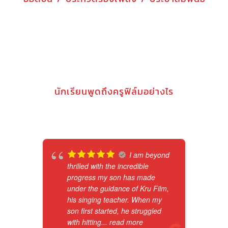
นักเรียนพูดถึงครูฟิล์มอย่างไร
I am beyond
thrilled with the incredible
progress my son has made
under the guidance of Kru Film,
his singing teacher. When my
son first started, he struggled
with hitting
... read more