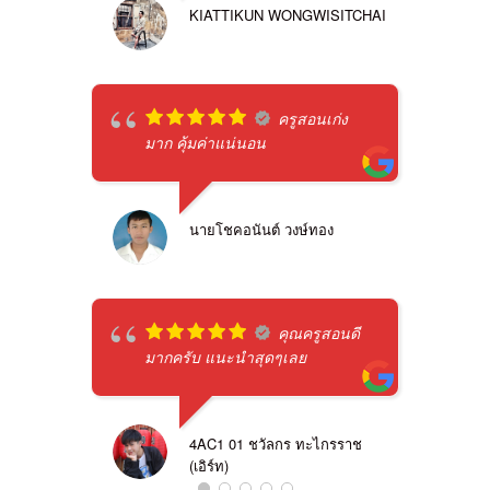
KIATTIKUN WONGWISITCHAI
ครูสอนเก่ง
มาก คุ้มค่าแน่นอน
นายโชคอนันต์ วงษ์ทอง
คุณครูสอนดี
มากครับ แนะนำสุดๆเลย
4AC1 01 ชวัลกร ทะไกรราช
(เอิร์ท)