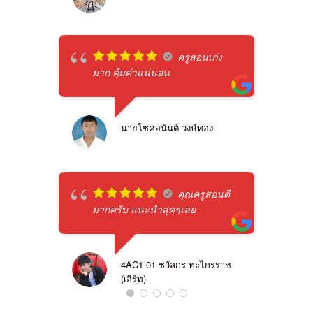
ครูสอนเก่ง
มาก คุ้มค่าแน่นอน
นายโชคอนันต์ วงษ์ทอง
คุณครูสอนดี
มากครับ แนะนำสุดๆเลย
4AC1 01 ชวัลกร ทะไกรราช
(เอิร์ท)