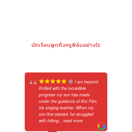
นักเรียนพูดถึงครูฟิล์มอย่างไร
I am beyond
thrilled with the incredible
progress my son has made
under the guidance of Kru Film,
his singing teacher. When my
son first started, he struggled
with hitting
... read more