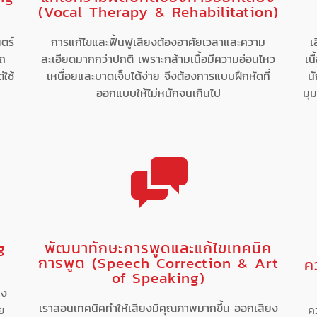
(Vocal Therapy & Rehabilitation)
ตร์
การแก้ไขและฟื้นฟูเสียงต้องอาศัยเวลาและความ
เ
รถ
ละเอียดมากกว่าปกติ เพราะกล้ามเนื้อมีความอ่อนไหว
เน
่ใช้
เหนื่อยและบาดเจ็บได้ง่าย จึงต้องการแบบฝึกหัดที่
นั
ออกแบบให้ไม่หนักจนเกินไป
มุม
g
พัฒนาทักษะการพูดและแก้ไขเทคนิค
การพูด (Speech Correction & Art
ค
of Speaking)
าง
เราสอนเทคนิคทำให้เสียงมีคุณภาพมากขึ้น ออกเสียง
วย
ค