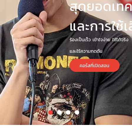
รวมหลั
ที่โด่งด
Modern Vocal Trainin
Somatic Voicework, 
Vocal Health Educati
Institute for Vocal 
Our Team