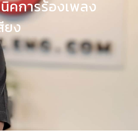
กสูตรพัฒนาเสียง
ังจากทั่วโลก
g, EU
USA
on, England
Advancement