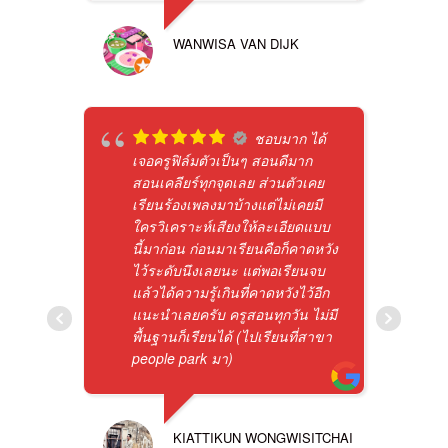
WANWISA VAN DIJK
ชอบมาก ได้
เจอครูฟิล์มตัวเป็นๆ สอนดีมาก
สอนเคลียร์ทุกจุดเลย ส่วนตัวเคย
เรียนร้องเพลงมาบ้างแต่ไม่เคยมี
ใครวิเคราะห์เสียงให้ละเอียดแบบ
นี้มาก่อน ก่อนมาเรียนคือก็คาดหวัง
ไว้ระดับนึงเลยนะ แต่พอเรียนจบ
แล้วได้ความรู้เกินที่คาดหวังไว้อีก
แนะนำเลยครับ ครูสอนทุกวัน ไม่มี
พื้นฐานก็เรียนได้ (ไปเรียนที่สาขา
people park มา)
KIATTIKUN WONGWISITCHAI