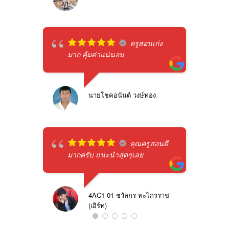
ครูสอนเก่ง
มาก คุ้มค่าแน่นอน
นายโชคอนันต์ วงษ์ทอง
คุณครูสอนดี
มากครับ แนะนำสุดๆเลย
4AC1 01 ชวัลกร ทะไกรราช
(เอิร์ท)