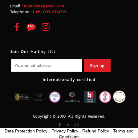
Email :
rongpleng@gmail.com
Telephone :
(+66) 099-2324519
Join Our Mailing LIst
Internationally certified
Copyright © 2010. All Rights Reserved.
Data Protection Policy
-
Privacy Policy
-
Refund Policy
-
Terms and
Conditions