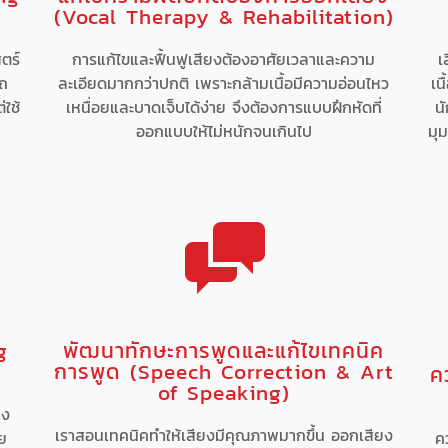
(Vocal Therapy & Rehabilitation)
ตร์
การแก้ไขและฟื้นฟูเสียงต้องอาศัยเวลาและความ
เ
รถ
ละเอียดมากกว่าปกติ เพราะกล้ามเนื้อมีความอ่อนไหว
เน
่ใช้
เหนื่อยและบาดเจ็บได้ง่าย จึงต้องการแบบฝึกหัดที่
นั
ออกแบบให้ไม่หนักจนเกินไป
มุม
g
พัฒนาทักษะการพูดและแก้ไขเทคนิค
การพูด (Speech Correction & Art
ค
of Speaking)
าง
เราสอนเทคนิคทำให้เสียงมีคุณภาพมากขึ้น ออกเสียง
วย
ค