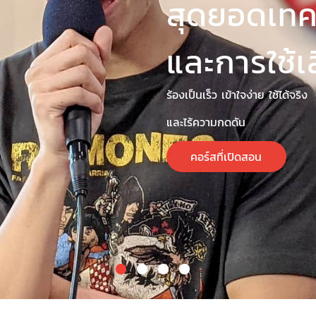
รวมหลั
ที่โด่งด
Modern Vocal Trainin
Somatic Voicework, 
Vocal Health Educati
Institute for Vocal 
Our Team