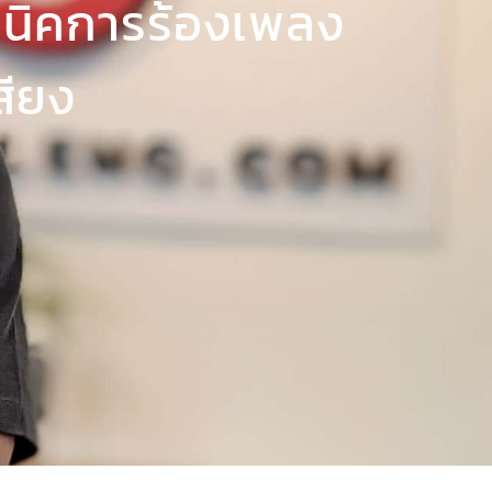
กสูตรพัฒนาเสียง
ังจากทั่วโลก
g, EU
USA
on, England
Advancement