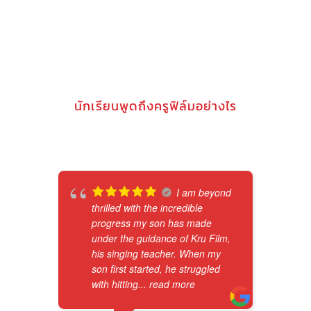
นักเรียนพูดถึงครูฟิล์มอย่างไร
I am beyond
thrilled with the incredible
progress my son has made
under the guidance of Kru Film,
his singing teacher. When my
son first started, he struggled
with hitting
... read more