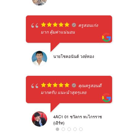
ครูสอนเก่ง
มาก คุ้มค่าแน่นอน
นายโชคอนันต์ วงษ์ทอง
คุณครูสอนดี
มากครับ แนะนำสุดๆเลย
4AC1 01 ชวัลกร ทะไกรราช
(เอิร์ท)