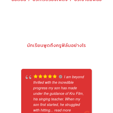
นักเรียนพูดถึงครูฟิล์มอย่างไร
I am beyond
thrilled with the incredible
progress my son has made
under the guidance of Kru Film,
his singing teacher. When my
son first started, he struggled
with hitting
... read more