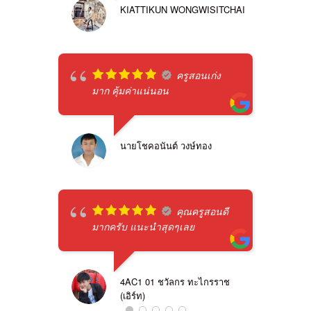
KIATTIKUN WONGWISITCHAI
ครูสอนเก่ง
มาก คุ้มค่าแน่นอน
นายโชคอนันต์ วงษ์ทอง
คุณครูสอนดี
มากครับ แนะนำสุดๆเลย
4AC1 01 ชวัลกร ทะไกรราช
(เอิร์ท)