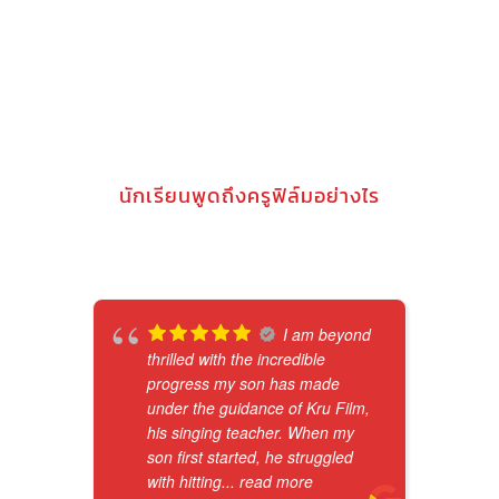
นักเรียนพูดถึงครูฟิล์มอย่างไร
I am beyond
thrilled with the incredible
progress my son has made
under the guidance of Kru Film,
his singing teacher. When my
son first started, he struggled
with hitting
... read more