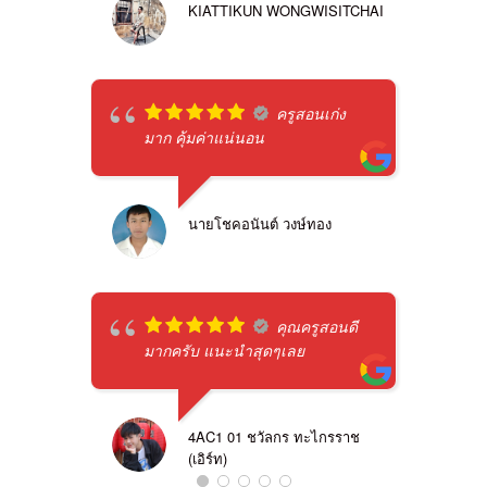
KIATTIKUN WONGWISITCHAI
ครูสอนเก่ง
มาก คุ้มค่าแน่นอน
นายโชคอนันต์ วงษ์ทอง
คุณครูสอนดี
มากครับ แนะนำสุดๆเลย
4AC1 01 ชวัลกร ทะไกรราช
(เอิร์ท)