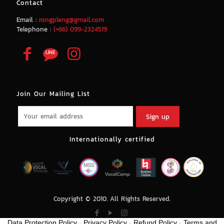
Contact
Email :
rongpleng@gmail.com
Telephone :
(+66) 099-2324519
Join Our Mailing LIst
Internationally certified
Copyright © 2010. All Rights Reserved.
Data Protection Policy
-
Privacy Policy
-
Refund Policy
-
Terms and