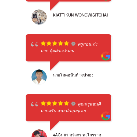
KIATTIKUN WONGWISITCHAI
ครูสอนเก่ง
มาก คุ้มค่าแน่นอน
นายโชคอนันต์ วงษ์ทอง
คุณครูสอนดี
มากครับ แนะนำสุดๆเลย
4AC1 01 ชวัลกร ทะไกรราช