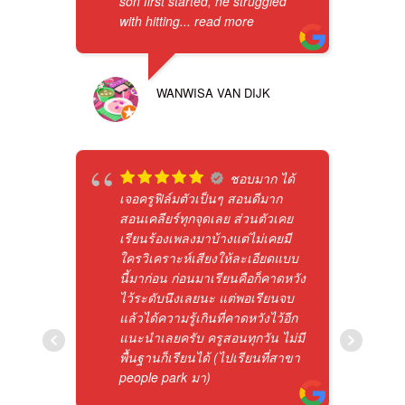
son first started, he struggled
with hitting
... read more
WANWISA VAN DIJK
ชอบมาก ได้
เจอครูฟิล์มตัวเป็นๆ สอนดีมาก
สอนเคลียร์ทุกจุดเลย ส่วนตัวเคย
เรียนร้องเพลงมาบ้างแต่ไม่เคยมี
ใครวิเคราะห์เสียงให้ละเอียดแบบ
นี้มาก่อน ก่อนมาเรียนคือก็คาดหวัง
ไว้ระดับนึงเลยนะ แต่พอเรียนจบ
แล้วได้ความรู้เกินที่คาดหวังไว้อีก
แนะนำเลยครับ ครูสอนทุกวัน ไม่มี
พื้นฐานก็เรียนได้ (ไปเรียนที่สาขา
people park มา)