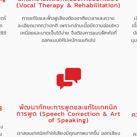
(Vocal Therapy & Rehabilitation)
ตร์
การแก้ไขและฟื้นฟูเสียงต้องอาศัยเวลาและความ
เ
รถ
ละเอียดมากกว่าปกติ เพราะกล้ามเนื้อมีความอ่อนไหว
เน
่ใช้
เหนื่อยและบาดเจ็บได้ง่าย จึงต้องการแบบฝึกหัดที่
นั
ออกแบบให้ไม่หนักจนเกินไป
มุม
g
พัฒนาทักษะการพูดและแก้ไขเทคนิค
การพูด (Speech Correction & Art
ค
of Speaking)
าง
เราสอนเทคนิคทำให้เสียงมีคุณภาพมากขึ้น ออกเสียง
วย
ค