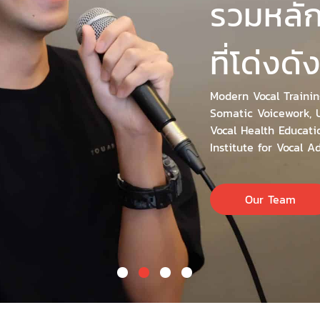
รวมหลั
ที่โด่งด
Modern Vocal Trainin
Somatic Voicework, 
Vocal Health Educati
Institute for Vocal 
Our Team