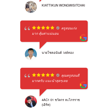
KIATTIKUN WONGWISITCHAI
ครูสอนเก่ง
มาก คุ้มค่าแน่นอน
นายโชคอนันต์ วงษ์ทอง
คุณครูสอนดี
มากครับ แนะนำสุดๆเลย
4AC1 01 ชวัลกร ทะไกรราช
(เอิร์ท)