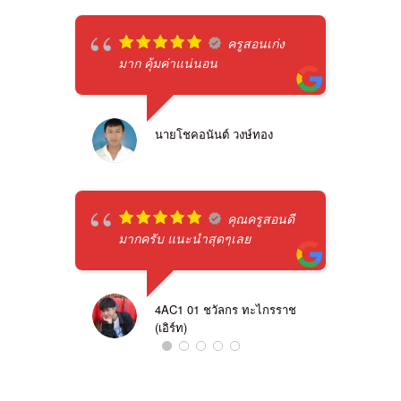
ครูสอนเก่ง
มาก คุ้มค่าแน่นอน
นายโชคอนันต์ วงษ์ทอง
คุณครูสอนดี
มากครับ แนะนำสุดๆเลย
4AC1 01 ชวัลกร ทะไกรราช
(เอิร์ท)