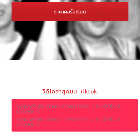
ราคาคอร์สเรียน
วีดีโอล่าสุดบน Tiktok
SyntaxError: Unexpected token < in JSON at
position 0
SyntaxError: Unexpected token < in JSON at
position 0