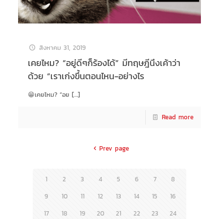
สิงหาคม 31, 2019
เคยไหม? “อยู่ดีๆก็ร้องได้” มีทฤษฎีนึงเค้าว่า
ด้วย “เราเก่งขึ้นตอนไหน-อย่างไร
😁เคยไหม? “อย
[…]
Read more
Prev page
1
2
3
4
5
6
7
8
9
10
11
12
13
14
15
16
17
18
19
20
21
22
23
24