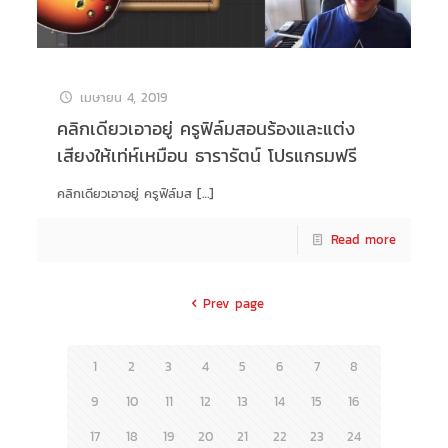
เมษายน 4, 2019
คลิกเดียวเอาอยู่ ครูฟิล์มสอนร้องและแต่ง
เสียงให้เท่ห์เหมือน ธารารัตน์ โปรแกรมฟรี
คลิกเดียวเอาอยู่ ครูฟิล์มส
[…]
Read more
Prev page
1
2
3
4
5
6
7
8
9
10
11
12
13
14
15
16
17
18
19
20
21
22
23
24