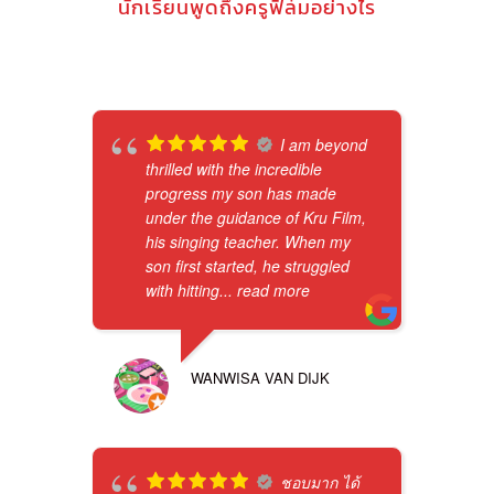
นักเรียนพูดถึงครูฟิล์มอย่างไร
I am beyond
thrilled with the incredible
progress my son has made
under the guidance of Kru Film,
his singing teacher. When my
son first started, he struggled
with hitting
... read more
WANWISA VAN DIJK
ชอบมาก ได้