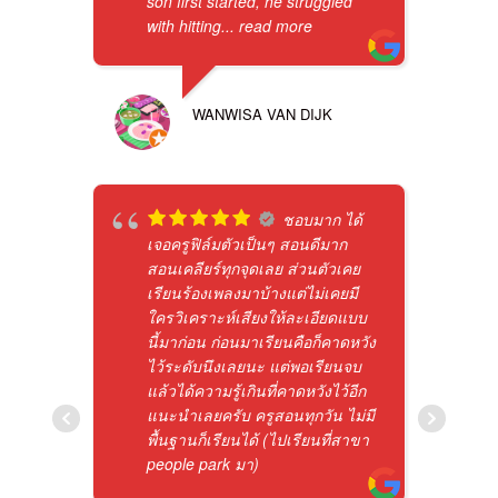
son first started, he struggled
with hitting
... read more
WANWISA VAN DIJK
ชอบมาก ได้
เจอครูฟิล์มตัวเป็นๆ สอนดีมาก
สอนเคลียร์ทุกจุดเลย ส่วนตัวเคย
เรียนร้องเพลงมาบ้างแต่ไม่เคยมี
ใครวิเคราะห์เสียงให้ละเอียดแบบ
นี้มาก่อน ก่อนมาเรียนคือก็คาดหวัง
ไว้ระดับนึงเลยนะ แต่พอเรียนจบ
แล้วได้ความรู้เกินที่คาดหวังไว้อีก
แนะนำเลยครับ ครูสอนทุกวัน ไม่มี
พื้นฐานก็เรียนได้ (ไปเรียนที่สาขา
people park มา)