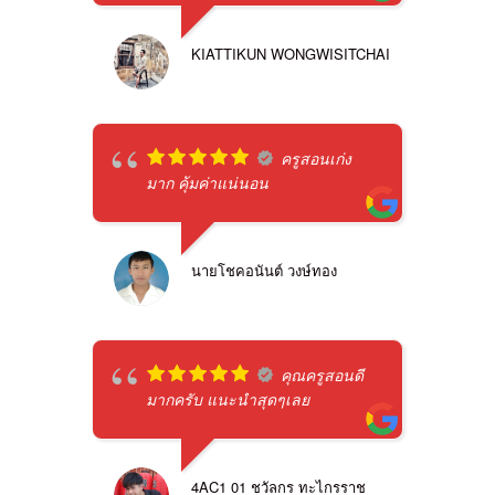
KIATTIKUN WONGWISITCHAI
ครูสอนเก่ง
มาก คุ้มค่าแน่นอน
นายโชคอนันต์ วงษ์ทอง
คุณครูสอนดี
มากครับ แนะนำสุดๆเลย
4AC1 01 ชวัลกร ทะไกรราช