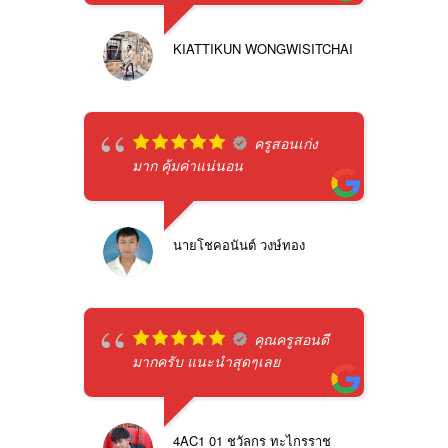
KIATTIKUN WONGWISITCHAI
ครูสอนเก่ง
มาก คุ้มค่าแน่นอน
นายโชคอนันต์ วงษ์ทอง
คุณครูสอนดี
มากครับ แนะนำสุดๆเลย
4AC1 01 ชวัลกร ทะไกรราช