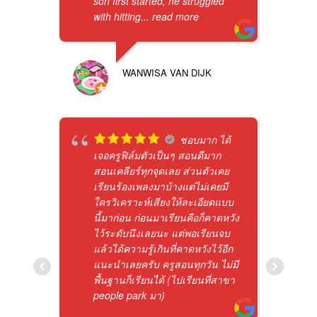
son first started, he struggled
with hitting
... read more
WANWISA VAN DIJK
ชอบมาก ได้
เจอครูฟิล์มตัวเป็นๆ สอนดีมาก
สอนเคลียร์ทุกจุดเลย ส่วนตัวเคย
เรียนร้องเพลงมาบ้างแต่ไม่เคยมี
ใครวิเคราะห์เสียงให้ละเอียดแบบ
นี้มาก่อน ก่อนมาเรียนคือก็คาดหวัง
ไว้ระดับนึงเลยนะ แต่พอเรียนจบ
แล้วได้ความรู้เกินที่คาดหวังไว้อีก
แนะนำเลยครับ ครูสอนทุกวัน ไม่มี
พื้นฐานก็เรียนได้ (ไปเรียนที่สาขา
people park มา)