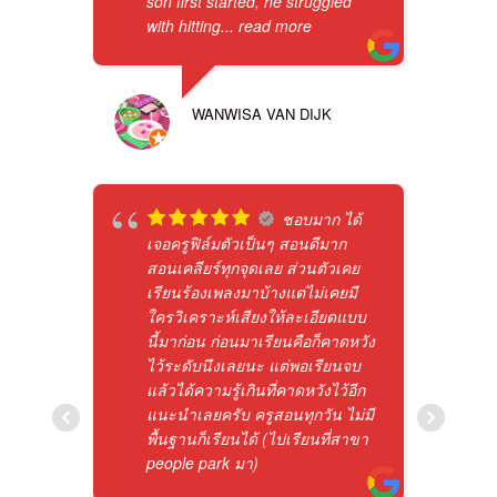
son first started, he struggled
with hitting
... read more
WANWISA VAN DIJK
ชอบมาก ได้
เจอครูฟิล์มตัวเป็นๆ สอนดีมาก
สอนเคลียร์ทุกจุดเลย ส่วนตัวเคย
เรียนร้องเพลงมาบ้างแต่ไม่เคยมี
ใครวิเคราะห์เสียงให้ละเอียดแบบ
นี้มาก่อน ก่อนมาเรียนคือก็คาดหวัง
ไว้ระดับนึงเลยนะ แต่พอเรียนจบ
แล้วได้ความรู้เกินที่คาดหวังไว้อีก
แนะนำเลยครับ ครูสอนทุกวัน ไม่มี
พื้นฐานก็เรียนได้ (ไปเรียนที่สาขา
people park มา)