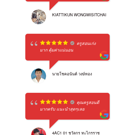
KIATTIKUN WONGWISITCHAI
ครูสอนเก่ง
มาก คุ้มค่าแน่นอน
นายโชคอนันต์ วงษ์ทอง
คุณครูสอนดี
มากครับ แนะนำสุดๆเลย
4AC1 01 ชวัลกร ทะไกรราช