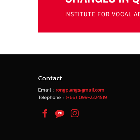
Contact
Email :
rongpleng@gmail.com
Telephone :
(+66) 099-2324519