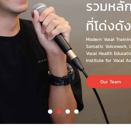
รวมหลั
ที่โด่งด
Modern Vocal Trainin
Somatic Voicework, 
Vocal Health Educati
Institute for Vocal 
Our Team