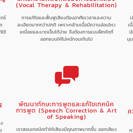
(Vocal Therapy & Rehabilitation)
ตร์
การแก้ไขและฟื้นฟูเสียงต้องอาศัยเวลาและความ
เ
รถ
ละเอียดมากกว่าปกติ เพราะกล้ามเนื้อมีความอ่อนไหว
เน
่ใช้
เหนื่อยและบาดเจ็บได้ง่าย จึงต้องการแบบฝึกหัดที่
นั
ออกแบบให้ไม่หนักจนเกินไป
มุม
g
พัฒนาทักษะการพูดและแก้ไขเทคนิค
การพูด (Speech Correction & Art
ค
of Speaking)
าง
เราสอนเทคนิคทำให้เสียงมีคุณภาพมากขึ้น ออกเสียง
วย
ค