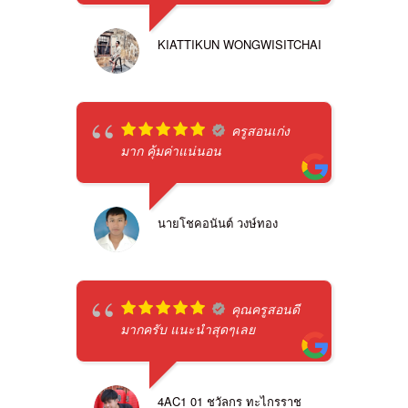
KIATTIKUN WONGWISITCHAI
ครูสอนเก่ง
มาก คุ้มค่าแน่นอน
นายโชคอนันต์ วงษ์ทอง
คุณครูสอนดี
มากครับ แนะนำสุดๆเลย
4AC1 01 ชวัลกร ทะไกรราช