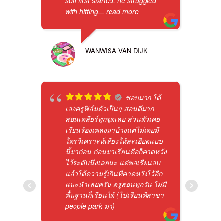
son first started, he struggled
with hitting
... read more
WANWISA VAN DIJK
ชอบมาก ได้
เจอครูฟิล์มตัวเป็นๆ สอนดีมาก
สอนเคลียร์ทุกจุดเลย ส่วนตัวเคย
เรียนร้องเพลงมาบ้างแต่ไม่เคยมี
ใครวิเคราะห์เสียงให้ละเอียดแบบ
นี้มาก่อน ก่อนมาเรียนคือก็คาดหวัง
ไว้ระดับนึงเลยนะ แต่พอเรียนจบ
แล้วได้ความรู้เกินที่คาดหวังไว้อีก
แนะนำเลยครับ ครูสอนทุกวัน ไม่มี
พื้นฐานก็เรียนได้ (ไปเรียนที่สาขา
people park มา)