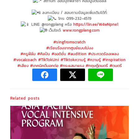
สถานที่: อ่อนนุชพลาซ่า คอมมูนิตี้มอลล์
ลงทะเบียน / สอบถามข้อมูลเพิ่มเติมได้ที่:
โทร: 099-232-4519
LINE: @rongpleng หรือ
https://lin.ee/W4wNpne1
เว็บไซต์:
www.rongpleng.com
#singfromscratch
#เรียนร้องจากศูนย์แบบไม่งง
#ครูฟิล์ม
#ศิลปิน
#ออดิชั่น
#audition
#ประกวดร้องเพลง
#vocalcoach
#TikTokUni
#Tiktokความรู้
#ความรู้
#inspiration
#เสียง
#เทคนิคดีบอกต่อ
#กระแสมาแรง
#ทฤษฏีดนตรี
#ดนตรี
Related posts