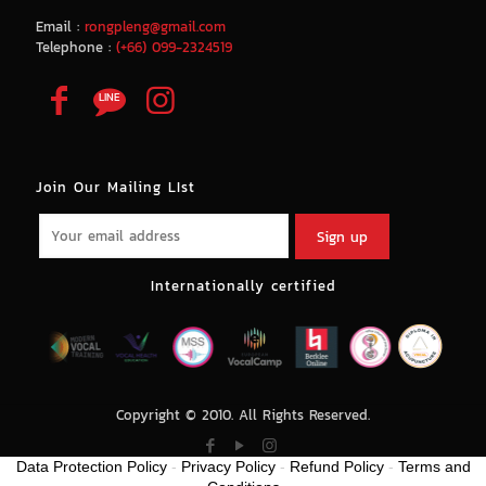
Email :
rongpleng@gmail.com
Telephone :
(+66) 099-2324519
Join Our Mailing LIst
Internationally certified
Copyright © 2010. All Rights Reserved.
Data Protection Policy
-
Privacy Policy
-
Refund Policy
-
Terms and