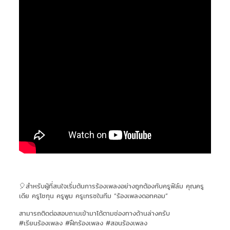
🎈สำหรับผู้ที่สนใจเริ่มต้นการร้องเพลงอย่างถูกต้องกับครูฟิล์ม คุณครู
เดีย ครูโชกุน ครูพูม ครูเกรซในทีม “ร้องเพลงดอทคอม”
สามารถติดต่อสอบถามเข้ามาได้ตามช่องทางด้านล่างครับ
#เรียนร้องเพลง #ฝึกร้องเพลง #สอนร้องเพลง