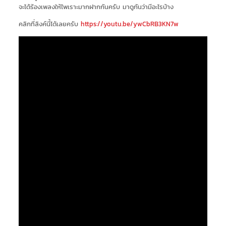
จะได้ร้องเพลงให้ไพเราะมากฝากกันครับ มาดูกันว่ามีอะไรบ้าง
คลิกที่ลิงค์นี้ได้เลยครับ
https://youtu.be/ywCbRB3KN7w