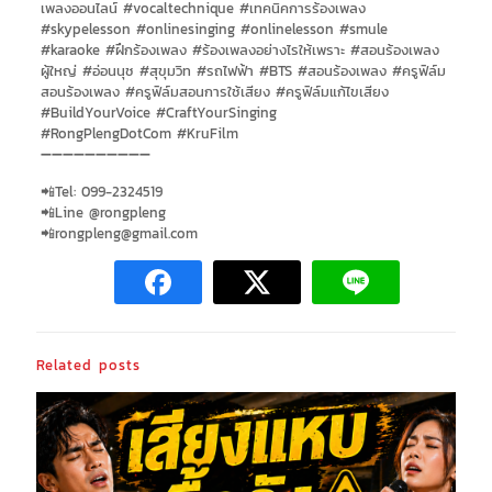
เพลงออนไลน์ #vocaltechnique #เทคนิคการร้องเพลง
#skypelesson #onlinesinging #onlinelesson #smule
#karaoke #ฝึกร้องเพลง #ร้องเพลงอย่างไรให้เพราะ #สอนร้องเพลง
ผู้ใหญ่ #อ่อนนุช #สุขุมวิท #รถไฟฟ้า #BTS #สอนร้องเพลง #ครูฟิล์ม
สอนร้องเพลง #ครูฟิล์มสอนการใช้เสียง #ครูฟิล์มแก้ไขเสียง
#BuildYourVoice #CraftYourSinging​
#RongPlengDotCom #KruFilm
➖➖➖➖➖➖➖➖➖➖
📲Tel: 099-2324519
📲Line @rongpleng
📲
rongpleng@gmail.com
Related posts