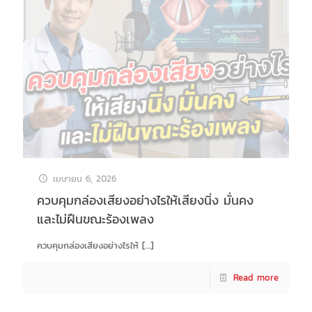
เมษายน 6, 2026
ควบคุมกล่องเสียงอย่างไรให้เสียงนิ่ง มั่นคง
และไม่ฝืนขณะร้องเพลง
ควบคุมกล่องเสียงอย่างไรให้
[…]
Read more