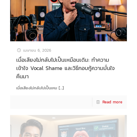
เมษายน 6, 2026
เมื่อเสียงไม่กลับไปเป็นเหมือนเดิม: ทำความ
เข้าใจ Vocal Shame และวิธีกอบกู้ความมั่นใจ
คืนมา
เมื่อเสียงไม่กลับไปเป็นเหม
[…]
Read more