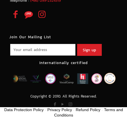
Telephone :
(+66) 099-2324519
Join Our Mailing LIst
Internationally certified
Copyright © 2010. All Rights Reserved.
Data Protection Policy
-
Privacy Policy
-
Refund Policy
-
Terms and
Conditions