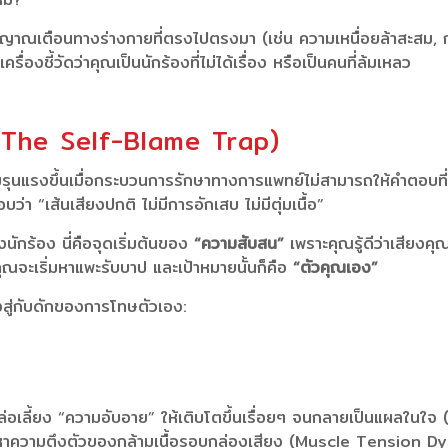
ญาณเตือนทางร่างกายที่ตรงไปตรงมา (เช่น ความเหนื่อยล้าสะสม, 
รื่องชี้วัดว่าคุณเป็นนักร้องที่ไม่ได้เรื่อง หรือเป็นคนที่ล้มเหลว
 (The Self-Blame Trap)
งขึ้นเมื่อกระบวนการรักษาทางการแพทย์ไม่สามารถให้คำตอบที่ชัดเจน
่า “เส้นเสียงปกติ ไม่มีการอักเสบ ไม่มีตุ่มเนื้อ”
ักร้อง นี่คือจุดเริ่มต้นของ
“ความสับสน”
เพราะคุณรู้ดีว่าเสียงคุณ
จะเริ่มหาแพะรับบาป และเป้าหมายนั้นก็คือ
“ตัวคุณเอง”
ิ่งสู่กับดักของการโทษตัวเอง:
บหล่อเลี้ยง “ความอับอาย” ให้เติบโตขึ้นเรื่อยๆ จนกลายเป็นแผลในใ
 ปัญหาความตึงตัวของกล้ามเนื้อรอบกล่องเสียง (Muscle Tension