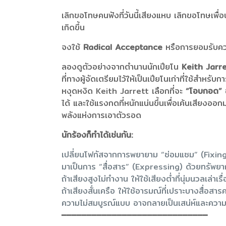
เลิกขอโทษคนฟังที่วันนี้เสียงแหบ เลิกขอโทษเพื่อ
เกิดขึ้น
จงใช้
Radical Acceptance
หรือการยอมรับคว
ลองดูตัวอย่างจากตำนานนักเปียโน
Keith Jarr
ที่ทางผู้จัดเตรียมไว้ให้เป็นเปียโนเก่าที่ใช้สำห
หงุดหงิด Keith Jarrett เลือกที่จะ
“โอบกอด”
ข
ได้ และใช้แรงกดที่หนักแน่นขึ้นเพื่อเค้นเสียงอ
พลังแห่งการเอาตัวรอด
นักร้องก็ทำได้เช่นกัน:
เปลี่ยนโฟกัสจากการพยายาม “ซ่อมแซม” (Fixing) 
มาเป็นการ “สื่อสาร” (Expressing) ด้วยทรัพยากร
ถ้าเสียงสูงไม่ทำงาน ให้ใช้เสียงต่ำที่นุ่มนวลเล่าเรื
ถ้าเสียงสั่นเครือ ให้ใช้อารมณ์ที่เปราะบางสื่อส
ความไม่สมบูรณ์แบบ อาจกลายเป็นเสน่ห์และความจร
━━━━━━━━━━━━━━━━━━━━━━━━━━━━━