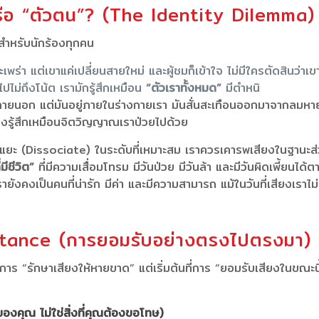
 หรือ “ตัวตน”? (The Identity Dilemma)
สำหรับนักร้องทุกคน
พร่า แต่เขาแค่เปลี่ยนสายใหม่ และผู้ชมก็เข้าใจ ไม่มีใครตัดสินว่า
ปไม่ถึงโน้ต เรามักรู้สึกเหมือน
“ตัวเราทั้งหมด”
มีตำหนิ
ัตถุภายนอก แต่มันอยู่ภายในร่างกายเรา มันสั่นสะเทือนออกมาจากลมห
จึงรู้สึกเหมือนจิตวิญญาณเราป่วยไปด้วย
ยกแยะ (Dissociate) ในระดับที่เหมาะสม เราควรเคารพเสียงในฐานะส
มีชีวิต”
ที่มีความเสื่อมโทรม มีวันป่วย มีวันล้า และมีวันผิดเพี้ยนได้
ายังคงเป็นคนที่น่ารัก มีค่า และมีความสามารถ แม้ในวันที่เสียงเราไ
ptance (การยอมรับอย่างตรงไปตรงมา)
าร “รักษาเสียงให้หายขาด” แต่เริ่มต้นที่การ “ยอมรับเสียงในขณะนี้”
งคุณ ไม่ใช่สิ่งที่คุณต้องขอโทษ)