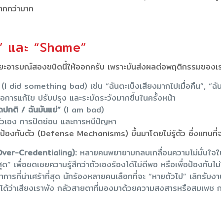
ยากกว่ามาก
t” และ “Shame”
แยกแยะอารมณ์สองชนิดนี้ให้ออกครับ เพราะมันส่งผลต่อพฤติกรรมของเรา
(I did something bad) เช่น “ฉันตะเบ็งเสียงมากไปเมื่อคืน”, “ฉันพ
อการแก้ไข ปรับปรุง และระมัดระวังมากขึ้นในครั้งหน้า
ดปกติ / ฉันมันแย่”
(I am bad)
ัวเอง การปิดซ่อน และการหนีปัญหา
้องกันตัว (Defense Mechanisms) ขึ้นมาโดยไม่รู้ตัว ซึ่งแทนที่จะ
ver-Credentialing):
หลายคนพยายามกลบเกลื่อนความไม่มั่นใจในเ
ุด” เพื่อชดเชยความรู้สึกว่าตัวเองร้องได้ไม่ดีพอ หรือเพื่อป้องกันไม
อาการที่น่าเศร้าที่สุด นักร้องหลายคนเลือกที่จะ “หายตัวไป” เลิกรับ
ได้ว่าเสียงเราพัง กลัวสายตาที่มองมาด้วยความสงสารหรือสมเพช การป