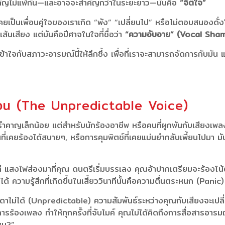
ำคัญไม่แพ้กัน—และอาจจะสำคัญกว่าในระยะยาว—นั่นคือ
“จิตใจ”
ยเป็นเพื่อนคู่ใจของเราเกิด “พัง” “เปลี่ยนไป” หรือไม่ตอบสนองดั่งใจ 
เส้นเสียง แต่มันคือปีศาจในใจที่ชื่อว่า
“ความอับอาย” (Vocal Sha
เข้าใจกับสภาวะอารมณ์นี้ให้ลึกซึ้ง เพื่อที่เราจะสามารถจัดการกับมั
ั่นคลอน (The Unpredictable Voice)
คาญเล็กน้อย แต่สำหรับนักร้องอาชีพ หรือคนที่ผูกพันกับเสียงเพลงม
ที่เคยร้องได้สบายๆ, หรือการคุมพิตช์ที่เคยแม่นยำกลับเพี้ยนไปมา ม
แสงไฟส่องมาที่คุณ ดนตรีเริ่มบรรเลง คุณอ้าปากเตรียมจะร้องโน้ตตัว
ความรู้สึกที่เกิดขึ้นในเสี้ยววินาทีนั้นคือความตื่นตระหนก (Panic) 
่คาดเดาไม่ได้ (Unpredictable) ความสัมพันธ์ระหว่างคุณกับเสียงจะเป
ในการร้องเพลง ทำให้ทุกครั้งที่จับไมค์ คุณไม่ได้คิดถึงการสื่อสารอ
หม?”