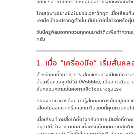
แข็งแรง แต่มีอีกด้านหนึ่งของการร้องเพลงที่ส
โดยเฉพาะอย่างยิ่งในช่วงเวลาวิกฤต เมื่อเสียงที่เค
เงามืดมักจะปรากฏตัวขึ้น มันไม่ใช่เชื้อโรคหรือตุ่ม
วันนี้ครูฟิล์มอยากชวนทุกคนมาดำดิ่งเพื่อทำความ
ครับ
━━━━━━━━━━━━━━━━━━━━━━━━━━━━━
1. เมื่อ “เครื่องมือ” เริ่มส
สำหรับคนทั่วไป อาการเสียงแหบอาจเป็นแค่ความรำ
สั่นเครือควบคุมไม่ได้ (Wobble), เสียงหายในย่าน
สั่นคลอนความมั่นคงทางจิตใจอย่างรุนแรง
ลองจินตนาการถึงความรู้สึกของการยืนอยู่บนเวที 
เสียงไม่ออกมา หรือออกมาในแบบที่คุณควบคุมไม่ได้ 
เมื่อเสียงที่เคยสั่งได้ดั่งใจกลับกลายเป็นสิ่งที
ที่คุณไม่ไว้ใจ ความกลัวนี้จะเริ่มกัดกินความสุข
หวาดระแวงว่า “วันนี้เสียงจะมาไหม? ฉันจะรอดไ