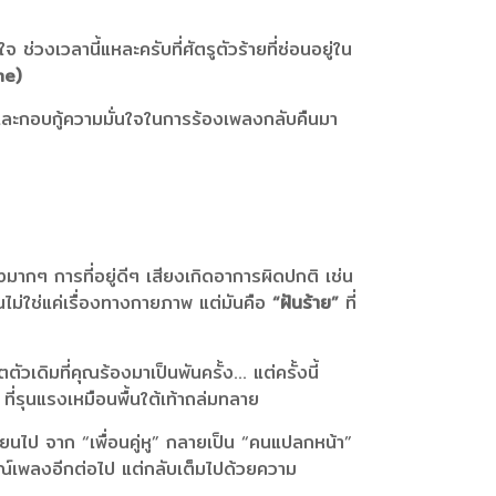
ช่วงเวลานี้แหละครับที่ศัตรูตัวร้ายที่ซ่อนอยู่ใน
me)
น และกอบกู้ความมั่นใจในการร้องเพลงกลับคืนมา
ากๆ การที่อยู่ดีๆ เสียงเกิดอาการผิดปกติ เช่น
ันไม่ใช่แค่เรื่องทางกายภาพ แต่มันคือ
“ฝันร้าย”
ที่
เดิมที่คุณร้องมาเป็นพันครั้ง… แต่ครั้งนี้
ที่รุนแรงเหมือนพื้นใต้เท้าถล่มทลาย
ลี่ยนไป จาก “เพื่อนคู่หู” กลายเป็น “คนแปลกหน้า”
ารมณ์เพลงอีกต่อไป แต่กลับเต็มไปด้วยความ