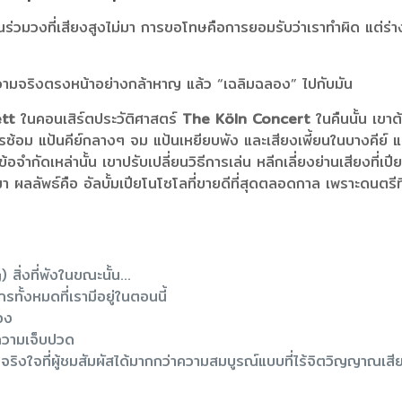
นร่วมวงที่เสียงสูงไม่มา การขอโทษคือการยอมรับว่าเราทำผิด แต่ร่างก
ามจริงตรงหน้าอย่างกล้าหาญ แล้ว “เฉลิมฉลอง” ไปกับมัน
ett
ในคอนเสิร์ตประวัติศาสตร์
The Köln Concert
ในคืนนั้น เขาต
รับการซ้อม แป้นคีย์กลางๆ จม แป้นเหยียบพัง และเสียงเพี้ยนในบางคีย์
้อจำกัดเหล่านั้น เขาปรับเปลี่ยนวิธีการเล่น หลีกเลี่ยงย่านเสียงที่เ
อกมา ผลลัพธ์คือ อัลบั้มเปียโนโซโลที่ขายดีที่สุดตลอดกาล เพราะดนตร
สิ่งที่พังในขณะนั้น…
ทั้งหมดที่เรามีอยู่ในตอนนี้
่อง
ารความเจ็บปวด
ิงใจที่ผู้ชมสัมผัสได้มากกว่าความสมบูรณ์แบบที่ไร้จิตวิญญาณเสี