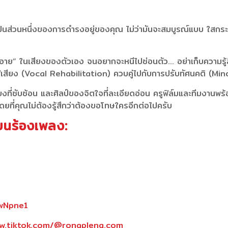
ป็นส่วนหนึ่งของการดำรงอยู่ของคุณ ไม่ว่ามันจะสมบูรณ์แบบ ใสกระจ่
บอาย” ในเสียงของตัวเอง จนอยากจะหนีไปซ่อนตัว… อย่าเก็บความรู้
้นฟูเสียง (Vocal Rehabilitation) ควบคู่ไปกับการปรับทัศนคติ (Mind
งที่ซับซ้อน และศิลป์ของจิตใจที่ละเอียดอ่อน ครูฟิล์มและทีมงานพร้อ
ยที่คุณไม่ต้องรู้สึกว่าต้องขอโทษใครอีกต่อไปครับ
ียนร้องเพลง:
4wNpne1
ww.tiktok.com/@rongpleng.com