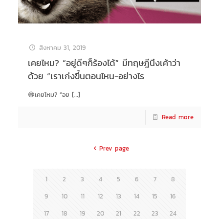
สิงหาคม 31, 2019
เคยไหม? “อยู่ดีๆก็ร้องได้” มีทฤษฎีนึงเค้าว่า
ด้วย “เราเก่งขึ้นตอนไหน-อย่างไร
😁เคยไหม? “อย
[…]
Read more
Prev page
1
2
3
4
5
6
7
8
9
10
11
12
13
14
15
16
17
18
19
20
21
22
23
24